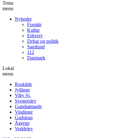
Tema
menu
Nyheder
Forside
Kultur
Erhverv
Debat og politik
Samfund
112
Danmark
Lokal
menu
Roskilde
Jyllinge
Viby Sj.
Svogerslev
Gundsømagle
Vindinge
Gadstrup
Ågerup
Veddelev