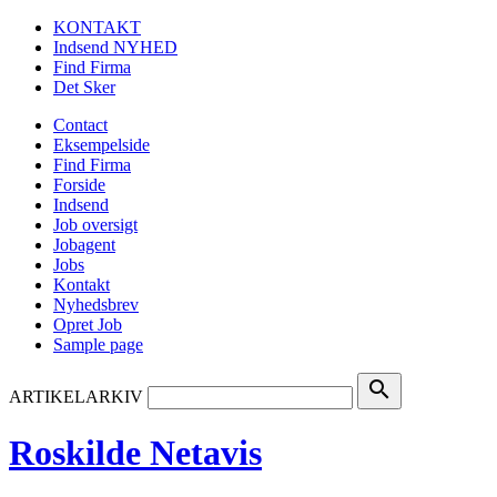
KONTAKT
Indsend NYHED
Find Firma
Det Sker
Contact
Eksempelside
Find Firma
Forside
Indsend
Job oversigt
Jobagent
Jobs
Kontakt
Nyhedsbrev
Opret Job
Sample page
search
ARTIKELARKIV
Roskilde Netavis