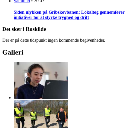
Samfund
•
20.07
Siden ulykken på Gribskovbanen: Lokaltog gennemfører
initiativer for at styrke tryghed og drift
Det sker i Roskilde
Der er på dette tidspunkt ingen kommende begivenheder.
Galleri