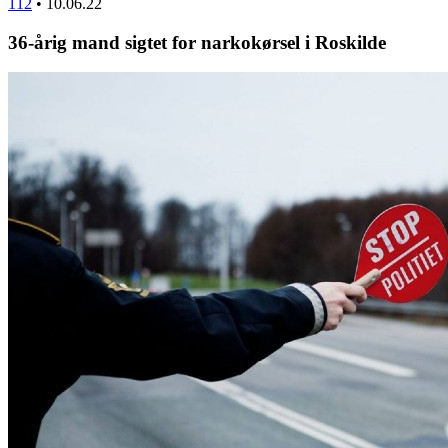
112
•
10.06.22
36-årig mand sigtet for narkokørsel i Roskilde