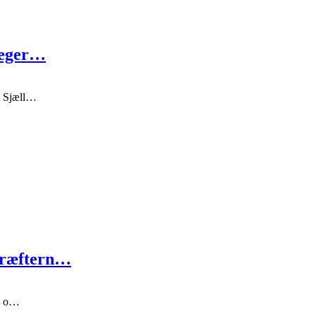
læger…
on Sjæll…
kræftern…
ng o…