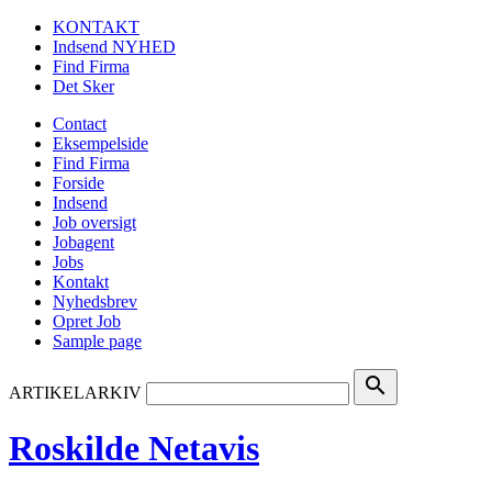
KONTAKT
Indsend NYHED
Find Firma
Det Sker
Contact
Eksempelside
Find Firma
Forside
Indsend
Job oversigt
Jobagent
Jobs
Kontakt
Nyhedsbrev
Opret Job
Sample page
search
ARTIKELARKIV
Roskilde Netavis