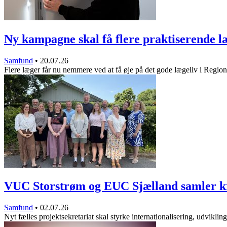
Ny kampagne skal få flere praktiserende 
Samfund
•
20.07.26
Flere læger får nu nemmere ved at få øje på det gode lægeliv i Regi
VUC Storstrøm og EUC Sjælland samler 
Samfund
•
02.07.26
Nyt fælles projektsekretariat skal styrke internationalisering, udvikli