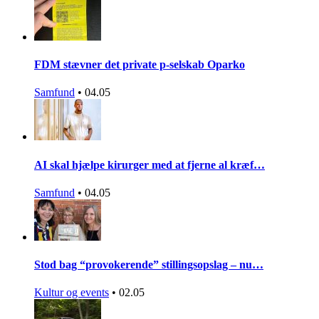
FDM stævner det private p-selskab Oparko
Samfund
•
04.05
AI skal hjælpe kirurger med at fjerne al kræf…
Samfund
•
04.05
Stod bag “provokerende” stillingsopslag – nu…
Kultur og events
•
02.05