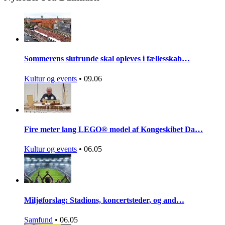
Sommerens slutrunde skal opleves i fællesskab…
Kultur og events
•
09.06
Fire meter lang LEGO® model af Kongeskibet Da…
Kultur og events
•
06.05
Miljøforslag: Stadions, koncertsteder, og and…
Samfund
•
06.05