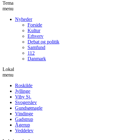
Tema
menu
Nyheder
Forside
Kultur
Erhverv
Debat og politik
Samfund
112
Danmark
Lokal
menu
Roskilde
Jyllinge
Viby Sj.
Svogerslev
Gundsømagle
Vindinge
Gadstrup
Ågerup
Veddelev