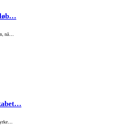
r løb…
ien, nå…
skabet…
styrke…