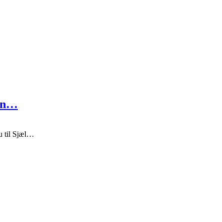
 in…
u til Sjæl…