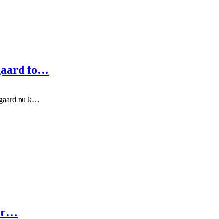
gaard fo…
dgaard nu k…
ter…