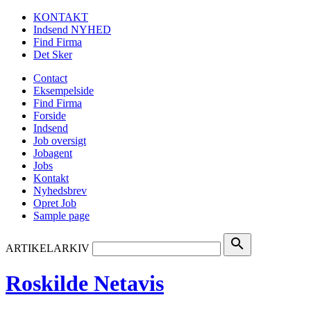
KONTAKT
Indsend NYHED
Find Firma
Det Sker
Contact
Eksempelside
Find Firma
Forside
Indsend
Job oversigt
Jobagent
Jobs
Kontakt
Nyhedsbrev
Opret Job
Sample page
search
ARTIKELARKIV
Roskilde Netavis