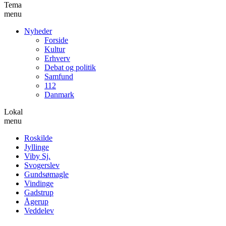
Tema
menu
Nyheder
Forside
Kultur
Erhverv
Debat og politik
Samfund
112
Danmark
Lokal
menu
Roskilde
Jyllinge
Viby Sj.
Svogerslev
Gundsømagle
Vindinge
Gadstrup
Ågerup
Veddelev