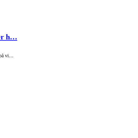
rer h…
 på vi…