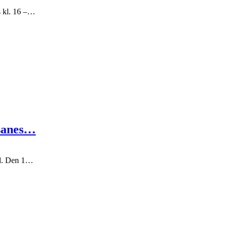
s kl. 16 –…
osanes…
nd. Den 1…