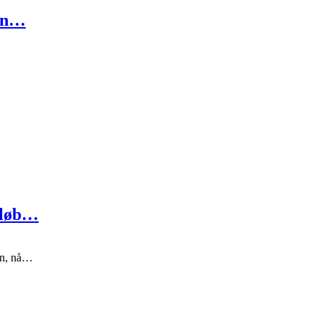
 in…
r løb…
ien, nå…