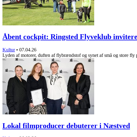
Åbent cockpit: Ringsted Flyveklub invite
Kultur
•
07.04.26
Lyden af motorer, duften af flybrændstof og synet af små og store fly
Lokal filmproducer debuterer i Næstved