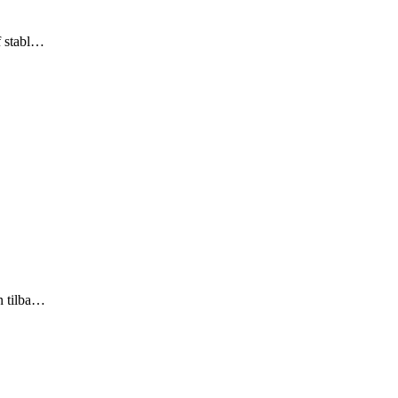
f stabl…
n tilba…