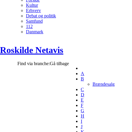
Kultur
Erhverv
Debat og politik
Samfund
112
Danmark
Roskilde Netavis
Find via branche:
Gå tilbage
A
B
Brændesalg
C
D
E
F
G
H
I
J
K