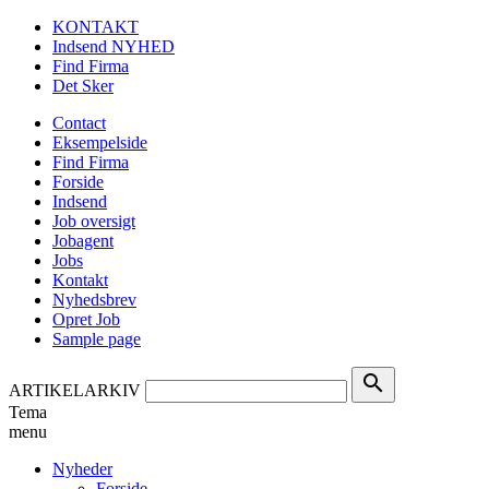
KONTAKT
Indsend NYHED
Find Firma
Det Sker
Contact
Eksempelside
Find Firma
Forside
Indsend
Job oversigt
Jobagent
Jobs
Kontakt
Nyhedsbrev
Opret Job
Sample page
search
ARTIKELARKIV
Tema
menu
Nyheder
Forside