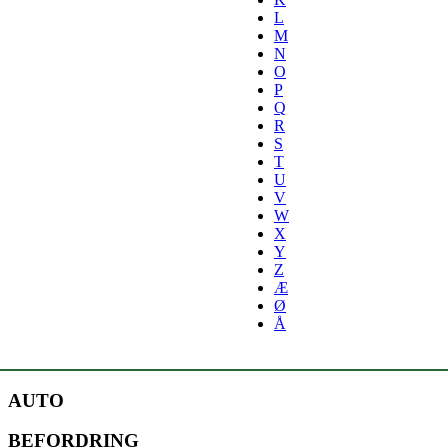
L
M
N
O
P
Q
R
S
T
U
V
W
X
Y
Z
Æ
Ø
Å
AUTO
BEFORDRING