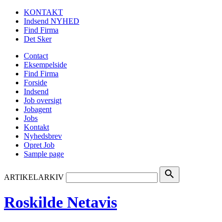
KONTAKT
Indsend NYHED
Find Firma
Det Sker
Contact
Eksempelside
Find Firma
Forside
Indsend
Job oversigt
Jobagent
Jobs
Kontakt
Nyhedsbrev
Opret Job
Sample page
search
ARTIKELARKIV
Roskilde Netavis