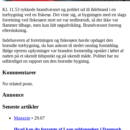
Kl. 11.53 rykkede brandvæsnet og politiet ud til ildebrand i en
træbygning ved en fiskesø. Det viste sig, at bygningen med en slags
forretning ved fiskesøen stort set var nedbrændt, så der ikke var
flammer tilbage, men kun lidt røgudvikling. Brandvæsnet foretog
efterslukning.
Indehaveren af forretningen og fiskesøen havde opdaget den
brændte træbygning, da han ankom til stedet onsdag formiddag.
Ifølge ejerens oplysninger var branden formentlig opstået i løbet af
natten på et ukendt tidspunkt og på ukendt måde. Politiet har nu
udfærdiget en rapport om den brændte bygning.
Kommentarer
No related posts.
Annonce
Seneste artikler
Magaxin
•
29.07
Hvad kan du forvente af Lean uddannelser i Danmark