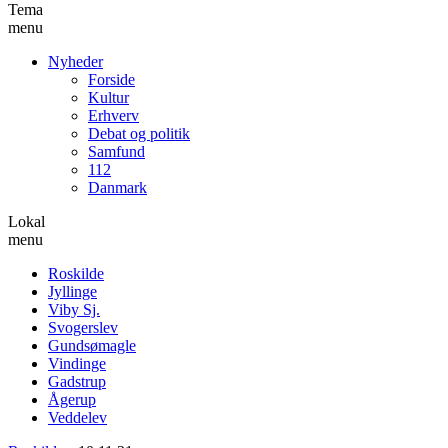
Tema
menu
Nyheder
Forside
Kultur
Erhverv
Debat og politik
Samfund
112
Danmark
Lokal
menu
Roskilde
Jyllinge
Viby Sj.
Svogerslev
Gundsømagle
Vindinge
Gadstrup
Ågerup
Veddelev