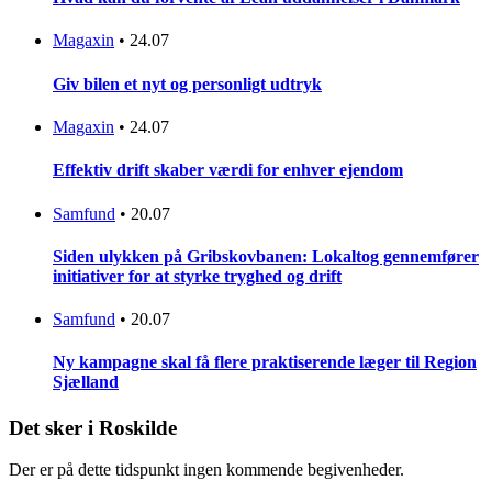
Magaxin
•
24.07
Giv bilen et nyt og personligt udtryk
Magaxin
•
24.07
Effektiv drift skaber værdi for enhver ejendom
Samfund
•
20.07
Siden ulykken på Gribskovbanen: Lokaltog gennemfører
initiativer for at styrke tryghed og drift
Samfund
•
20.07
Ny kampagne skal få flere praktiserende læger til Region
Sjælland
Det sker i Roskilde
Der er på dette tidspunkt ingen kommende begivenheder.