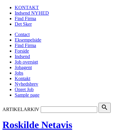
KONTAKT
Indsend NYHED
Find Firma
Det Sker
Contact
Eksempelside
Find Firma
Forside
Indsend
Job oversigt
Jobagent
Jobs
Kontakt
Nyhedsbrev
Opret Job
Sample page
search
ARTIKELARKIV
Roskilde Netavis