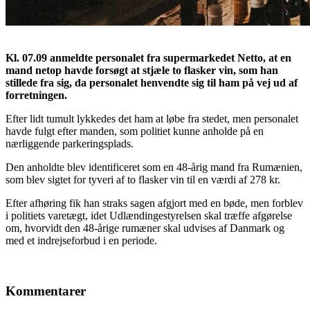
Kl. 07.09 anmeldte personalet fra supermarkedet Netto, at en
mand netop havde forsøgt at stjæle to flasker vin, som han
stillede fra sig, da personalet henvendte sig til ham på vej ud af
forretningen.
Efter lidt tumult lykkedes det ham at løbe fra stedet, men personalet
havde fulgt efter manden, som politiet kunne anholde på en
nærliggende parkeringsplads.
Den anholdte blev identificeret som en 48-årig mand fra Rumænien,
som blev sigtet for tyveri af to flasker vin til en værdi af 278 kr.
Efter afhøring fik han straks sagen afgjort med en bøde, men forblev
i politiets varetægt, idet Udlændingestyrelsen skal træffe afgørelse
om, hvorvidt den 48-årige rumæner skal udvises af Danmark og
med et indrejseforbud i en periode.
Kommentarer