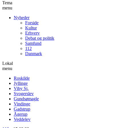
Tema
menu
Nyheder
Forside
Kultur
Erhverv
Debat og politik
Samfund
112
Danmark
Lokal
menu
Roskilde
Jyllinge
Viby Sj.
Svogerslev
Gundsømagle
Vindinge
Gadstrup
Ågerup
Veddelev