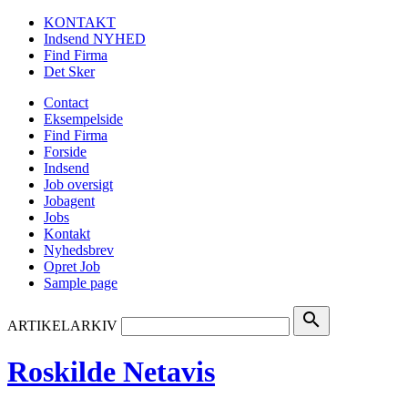
KONTAKT
Indsend NYHED
Find Firma
Det Sker
Contact
Eksempelside
Find Firma
Forside
Indsend
Job oversigt
Jobagent
Jobs
Kontakt
Nyhedsbrev
Opret Job
Sample page
search
ARTIKELARKIV
Roskilde Netavis