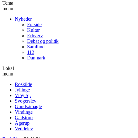
Tema
menu
Nyheder
Forside
Kultur
Erhverv
Debat og politik
Samfund
112
Danmark
Lokal
menu
Roskilde
Jyllinge
Viby Sj.
Svogerslev
Gundsømagle
Vindinge
Gadstrup
Ågerup
Veddelev