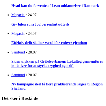
Hvad kan du forvente af Lean uddannelser i Danmark
Magaxin
•
24.07
Giv bilen et nyt og personligt udtryk
Magaxin
•
24.07
Effektiv drift skaber værdi for enhver ejendom
Samfund
•
20.07
Siden ulykken på Gribskovbanen: Lokaltog gennemfører
initiativer for at styrke tryghed og drift
Samfund
•
20.07
Ny kampagne skal få flere praktiserende læger til Region
Sjælland
Det sker i Roskilde