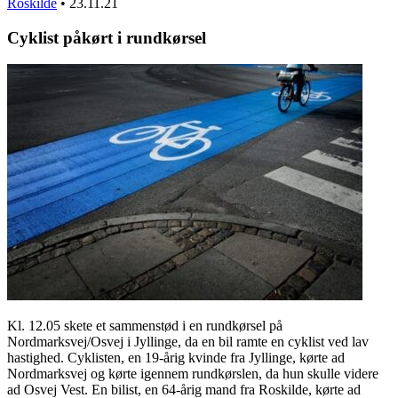
Roskilde
•
23.11.21
Cyklist påkørt i rundkørsel
Kl. 12.05 skete et sammenstød i en rundkørsel på
Nordmarksvej/Osvej i Jyllinge, da en bil ramte en cyklist ved lav
hastighed. Cyklisten, en 19-årig kvinde fra Jyllinge, kørte ad
Nordmarksvej og kørte igennem rundkørslen, da hun skulle videre
ad Osvej Vest. En bilist, en 64-årig mand fra Roskilde, kørte ad