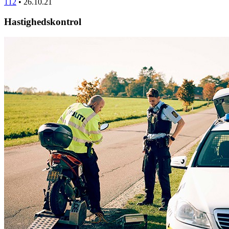
112
•
26.10.21
Hastighedskontrol