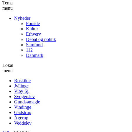
Tema
menu
Nyheder
Forside
Kultur
Erhverv
Debat og politik
Samfund
112
Danmark
Lokal
menu
Roskilde
Jyllinge
Viby Sj.
Svogerslev
Gundsømagle
Vindinge
Gadstrup
Ågerup
Veddelev