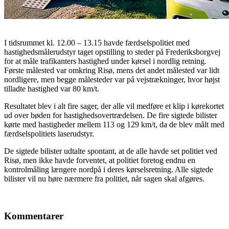
I tidsrummet kl. 12.00 – 13.15 havde færdselspolitiet med
hastighedsmålerudstyr taget opstilling to steder på Frederiksborgvej
for at måle trafikanters hastighed under kørsel i nordlig retning.
Første målested var omkring Risø, mens det andet målested var lidt
nordligere, men begge målesteder var på vejstrækninger, hvor højst
tilladte hastighed var 80 km/t.
Resultatet blev i alt fire sager, der alle vil medføre et klip i kørekortet
ud over bøden for hastighedsovertrædelsen. De fire sigtede bilister
kørte med hastigheder mellem 113 og 129 km/t, da de blev målt med
færdselspolitiets laserudstyr.
De sigtede bilister udtalte spontant, at de alle havde set politiet ved
Risø, men ikke havde forventet, at politiet foretog endnu en
kontrolmåling længere nordpå i deres kørselsretning. Alle sigtede
bilister vil nu høre nærmere fra politiet, når sagen skal afgøres.
Kommentarer