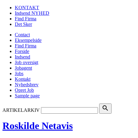
KONTAKT
Indsend NYHED
Find Firma
Det Sker
Contact
Eksempelside
Find Firma
Forside
Indsend
Job oversigt
Jobagent
Jobs
Kontakt
Nyhedsbrev
Opret Job
Sample page
search
ARTIKELARKIV
Roskilde Netavis