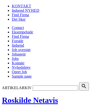
KONTAKT
Indsend NYHED
Find Firma
Det Sker
Contact
Eksempelside
Find Firma
Forside
Indsend
Job oversigt
Jobagent
Jobs
Kontakt
Nyhedsbrev
Opret Job
Sample page
search
ARTIKELARKIV
Roskilde Netavis