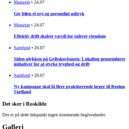
Magaxin
•
24.07
Giv bilen et nyt og personligt udtryk
Magaxin
•
24.07
Effektiv drift skaber værdi for enhver ejendom
Samfund
•
20.07
Siden ulykken på Gribskovbanen: Lokaltog gennemfører
initiativer for at styrke tryghed og drift
Samfund
•
20.07
Ny kampagne skal få flere praktiserende læger til Region
Sjælland
Det sker i Roskilde
Der er på dette tidspunkt ingen kommende begivenheder.
Galleri