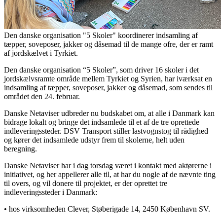
Den danske organisation "5 Skoler" koordinerer indsamling af
tæpper, soveposer, jakker og dåsemad til de mange ofre, der er ramt
af jordskælvet i Tyrkiet.
Den danske organisation “5 Skoler”, som driver 16 skoler i det
jordskælvsramte område mellem Tyrkiet og Syrien, har iværksat en
indsamling af tæpper, soveposer, jakker og dåsemad, som sendes til
området den 24. februar.
Danske Netaviser udbreder nu budskabet om, at alle i Danmark kan
bidrage lokalt og bringe det indsamlede til et af de tre oprettede
indleveringssteder. DSV Transport stiller lastvognstog til rådighed
og kører det indsamlede udstyr frem til skolerne, helt uden
beregning.
Danske Netaviser har i dag torsdag været i kontakt med aktørerne i
initiativet, og her appellerer alle til, at har du nogle af de nævnte ting
til overs, og vil donere til projektet, er der oprettet tre
indleveringssteder i Danmark:
• hos virksomheden Clever, Støberigade 14, 2450 København SV.