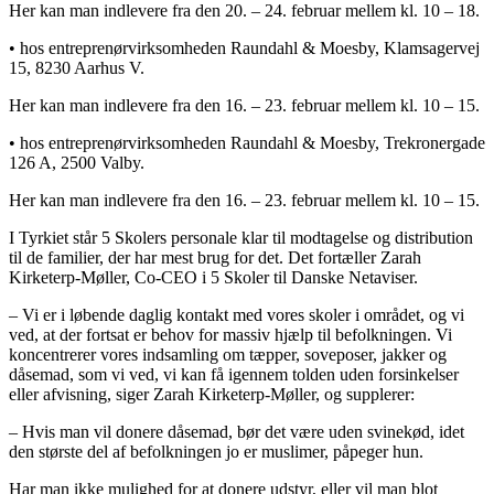
Her kan man indlevere fra den 20. – 24. februar mellem kl. 10 – 18.
• hos entreprenørvirksomheden Raundahl & Moesby, Klamsagervej
15, 8230 Aarhus V.
Her kan man indlevere fra den 16. – 23. februar mellem kl. 10 – 15.
• hos entreprenørvirksomheden Raundahl & Moesby, Trekronergade
126 A, 2500 Valby.
Her kan man indlevere fra den 16. – 23. februar mellem kl. 10 – 15.
I Tyrkiet står 5 Skolers personale klar til modtagelse og distribution
til de familier, der har mest brug for det. Det fortæller Zarah
Kirketerp-Møller, Co-CEO i 5 Skoler til Danske Netaviser.
– Vi er i løbende daglig kontakt med vores skoler i området, og vi
ved, at der fortsat er behov for massiv hjælp til befolkningen. Vi
koncentrerer vores indsamling om tæpper, soveposer, jakker og
dåsemad, som vi ved, vi kan få igennem tolden uden forsinkelser
eller afvisning, siger Zarah Kirketerp-Møller, og supplerer:
– Hvis man vil donere dåsemad, bør det være uden svinekød, idet
den største del af befolkningen jo er muslimer, påpeger hun.
Har man ikke mulighed for at donere udstyr, eller vil man blot