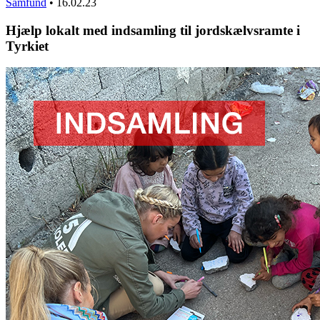
Samfund
•
16.02.23
Hjælp lokalt med indsamling til jordskælvsramte i
Tyrkiet