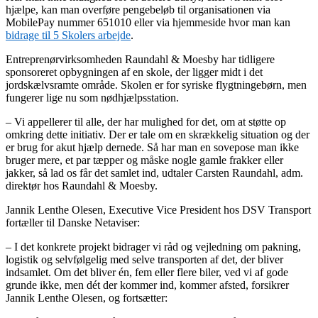
hjælpe, kan man overføre pengebeløb til organisationen via
MobilePay nummer 651010 eller via hjemmeside hvor man kan
bidrage til 5 Skolers arbejde
.
Entreprenørvirksomheden Raundahl & Moesby har tidligere
sponsoreret opbygningen af en skole, der ligger midt i det
jordskælvsramte område. Skolen er for syriske flygtningebørn, men
fungerer lige nu som nødhjælpsstation.
– Vi appellerer til alle, der har mulighed for det, om at støtte op
omkring dette initiativ. Der er tale om en skrækkelig situation og der
er brug for akut hjælp dernede. Så har man en sovepose man ikke
bruger mere, et par tæpper og måske nogle gamle frakker eller
jakker, så lad os får det samlet ind, udtaler Carsten Raundahl, adm.
direktør hos Raundahl & Moesby.
Jannik Lenthe Olesen, Executive Vice President hos DSV Transport
fortæller til Danske Netaviser:
– I det konkrete projekt bidrager vi råd og vejledning om pakning,
logistik og selvfølgelig med selve transporten af det, der bliver
indsamlet. Om det bliver én, fem eller flere biler, ved vi af gode
grunde ikke, men dét der kommer ind, kommer afsted, forsikrer
Jannik Lenthe Olesen, og fortsætter: