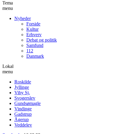
Tema
menu
Nyheder
Forside
Kultur
Erhverv
Debat og politik
Samfund
112
Danmark
Lokal
menu
Roskilde
Jyllinge
Viby Sj.
Svogerslev
Gundsømagle
Vindinge
Gadstrup
Ågerup
Veddelev