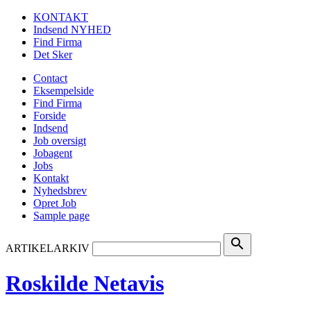
KONTAKT
Indsend NYHED
Find Firma
Det Sker
Contact
Eksempelside
Find Firma
Forside
Indsend
Job oversigt
Jobagent
Jobs
Kontakt
Nyhedsbrev
Opret Job
Sample page
search
ARTIKELARKIV
Roskilde Netavis