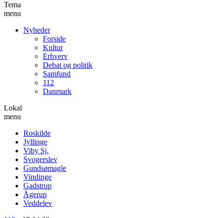
Tema
menu
Nyheder
Forside
Kultur
Erhverv
Debat og politik
Samfund
112
Danmark
Lokal
menu
Roskilde
Jyllinge
Viby Sj.
Svogerslev
Gundsømagle
Vindinge
Gadstrup
Ågerup
Veddelev