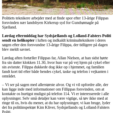
Politiets teknikere arbejder med at finde spor efter 13-årige Filippas
forsvinden nær landsbyen Kirkerup syd for Gundsømagle på
Sjælland.
Lørdag eftermiddag har
Sydsjællands og Lolland-Falsters Politi
sendt en helikopter
i luften og indkaldt kriminalteknikere i deres
søgen efter den forsvundne 13-årige Filippa, der tidligere på dagen
blev meldt savnet.
Lørdag aften fortæller Filippas far, Allan Nielsen, at han sidst hørte
fra sin datter klokken 11.30, hvor hun var på vej hjem på cykel efter
sin avisrute. Filippa dukkede dog ikke op i hjemmet, og familien
fandt kort tid efter både hendes cykel, taske og telefon i vejkanten i
området.
– Vi ser på sagen med allerstørste alvor. Og vi vil opfordre alle, der
kan ligge inde med informationer om Fillippas forsvinden, om at
kontakte os hurtigst muligst på telefon 114. Vi er interesserede i alle
oplysninger. Selv små detaljer kan være vigtige, så tøv ikke med at
ringe til os, hvis du mener, at du har oplysninger, vi kan bruge, lyder
det fra politiinspektør Kim Kliver, Sydsjællands og Lolland-Falsters
Politi.