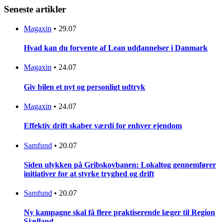
Seneste artikler
Magaxin
•
29.07
Hvad kan du forvente af Lean uddannelser i Danmark
Magaxin
•
24.07
Giv bilen et nyt og personligt udtryk
Magaxin
•
24.07
Effektiv drift skaber værdi for enhver ejendom
Samfund
•
20.07
Siden ulykken på Gribskovbanen: Lokaltog gennemfører
initiativer for at styrke tryghed og drift
Samfund
•
20.07
Ny kampagne skal få flere praktiserende læger til Region
Sjælland