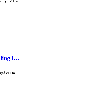
nsdag. Der…
ling i…
 også er Da…