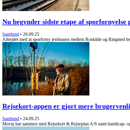
Nu begynder sidste etape af sporfornyelse
Samfund
•
26.09.25
Arbejdet med at sporforny jernbanen mellem Roskilde og Ringsted 
Rejsekort-appen er gjort mere brugervenl
Samfund
•
24.09.25
Movia har sammen med Rejsekort & Rejseplan A/S samt handicap- 