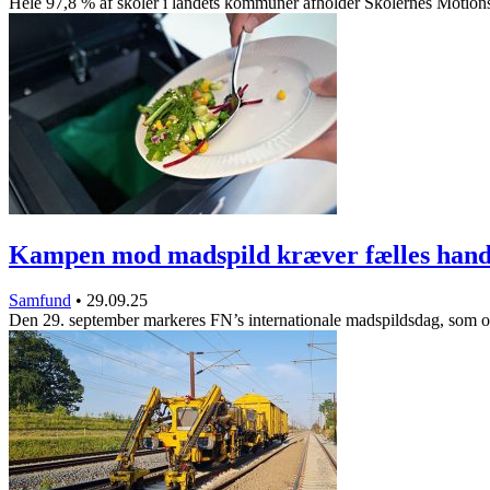
Hele 97,8 % af skoler i landets kommuner afholder Skolernes Motio
Kampen mod madspild kræver fælles hand
Samfund
•
29.09.25
Den 29. september markeres FN’s internationale madspildsdag, som