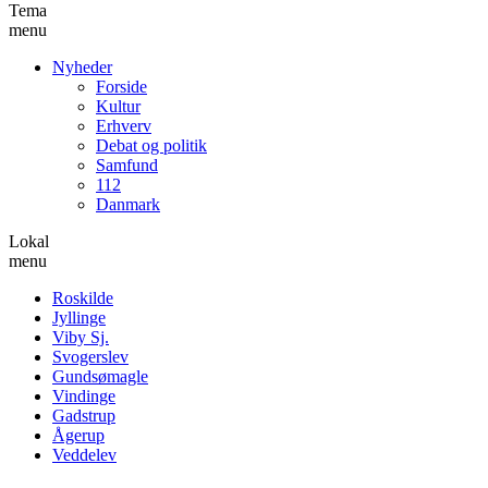
Tema
menu
Nyheder
Forside
Kultur
Erhverv
Debat og politik
Samfund
112
Danmark
Lokal
menu
Roskilde
Jyllinge
Viby Sj.
Svogerslev
Gundsømagle
Vindinge
Gadstrup
Ågerup
Veddelev