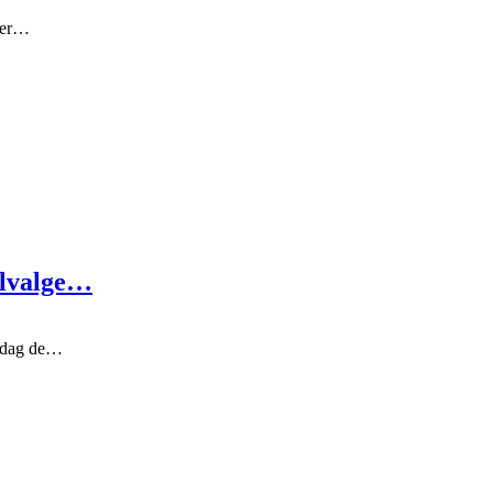
r er…
alvalge…
rsdag de…