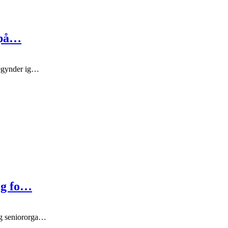
 på…
begynder ig…
ig fo…
og seniororga…