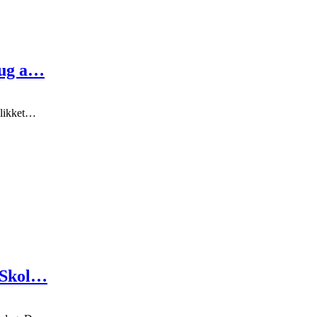
rug a…
blikket…
å Skol…