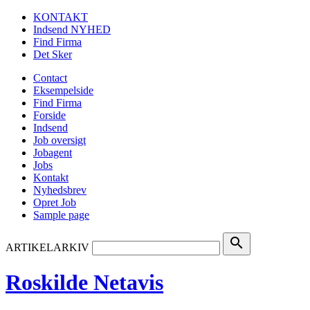
KONTAKT
Indsend NYHED
Find Firma
Det Sker
Contact
Eksempelside
Find Firma
Forside
Indsend
Job oversigt
Jobagent
Jobs
Kontakt
Nyhedsbrev
Opret Job
Sample page
search
ARTIKELARKIV
Roskilde Netavis