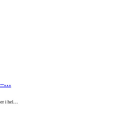
r –…
æer i hel…