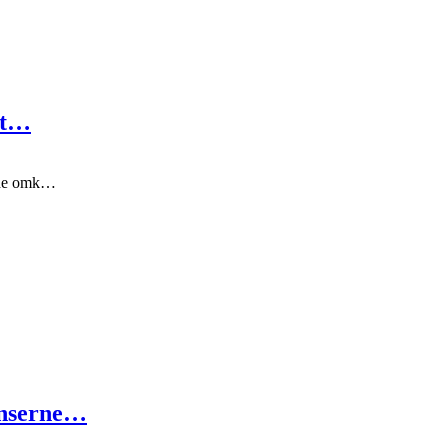
elt…
kede omk…
enserne…