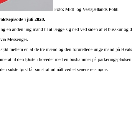
Foto: Midt- og Vestsjællands Politi.
ldsepisode i juli 2020.
ang en anden ung mand til at lægge sig ned ved siden af et busskur og 
e via Messenger.
enstød mellem en af de tre mænd og den forurettede unge mand på Hvalsø 
ammerat til den første i hovedet med en bushammer på parkeringspladsen
en sidste først får sin straf udmålt ved et senere retsmøde.