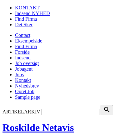
KONTAKT
Indsend NYHED
Find Firma
Det Sker
Contact
Eksempelside
Find Firma
Forside
Indsend
Job oversigt
Jobagent
Jobs
Kontakt
Nyhedsbrev
Opret Job
Sample page
search
ARTIKELARKIV
Roskilde Netavis