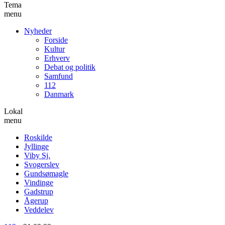
Tema
menu
Nyheder
Forside
Kultur
Erhverv
Debat og politik
Samfund
112
Danmark
Lokal
menu
Roskilde
Jyllinge
Viby Sj.
Svogerslev
Gundsømagle
Vindinge
Gadstrup
Ågerup
Veddelev