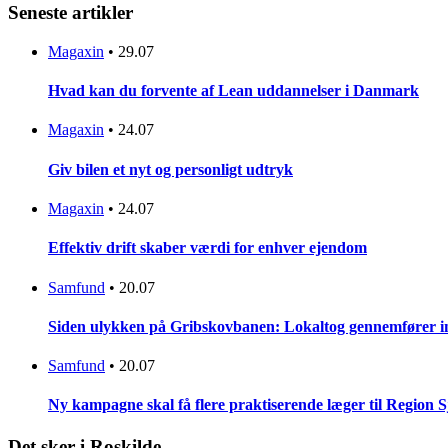
Seneste artikler
Magaxin
•
29.07
Hvad kan du forvente af Lean uddannelser i Danmark
Magaxin
•
24.07
Giv bilen et nyt og personligt udtryk
Magaxin
•
24.07
Effektiv drift skaber værdi for enhver ejendom
Samfund
•
20.07
Siden ulykken på Gribskovbanen: Lokaltog gennemfører initi
Samfund
•
20.07
Ny kampagne skal få flere praktiserende læger til Region 
Det sker i Roskilde