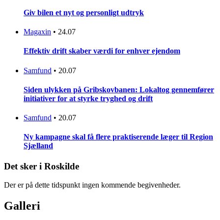
Giv bilen et nyt og personligt udtryk
Magaxin
•
24.07
Effektiv drift skaber værdi for enhver ejendom
Samfund
•
20.07
Siden ulykken på Gribskovbanen: Lokaltog gennemfører
initiativer for at styrke tryghed og drift
Samfund
•
20.07
Ny kampagne skal få flere praktiserende læger til Region
Sjælland
Det sker i Roskilde
Der er på dette tidspunkt ingen kommende begivenheder.
Galleri