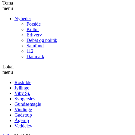
Tema
menu
Nyheder
Forside
Kultur
Erhverv
Debat og politik
Samfund
112
Danmark
Lokal
menu
Roskilde
Jyllinge
Viby Sj.
Svogerslev
Gundsømagle
Vindinge
Gadstrup
Ågerup
Veddelev