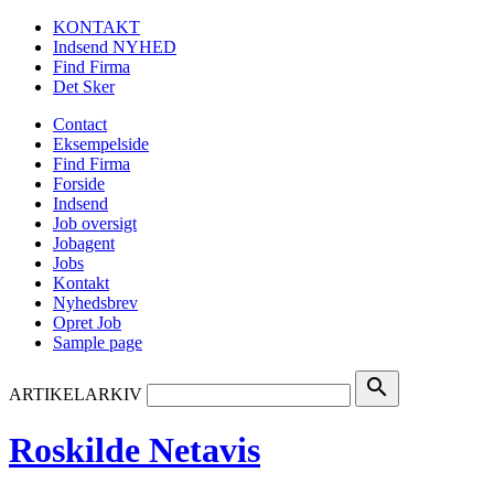
KONTAKT
Indsend NYHED
Find Firma
Det Sker
Contact
Eksempelside
Find Firma
Forside
Indsend
Job oversigt
Jobagent
Jobs
Kontakt
Nyhedsbrev
Opret Job
Sample page
search
ARTIKELARKIV
Roskilde Netavis