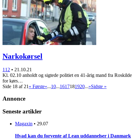
Narkokørsel
112
•
21.10.21
Kl. 02.10 anholdt og sigtede politiet en 41-årig mand fra Roskilde
for kørs…
Side 18 af 21
« Første
«
...
10
...
16
17
18
19
20
...
»
Sidste »
Annonce
Seneste artikler
Magaxin
•
29.07
Hvad kan du forvente af Lean uddannelser i Danmark