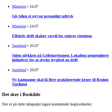
Magaxin
•
24.07
Giv bilen et nyt og personligt udtryk
Magaxin
•
24.07
Effektiv drift skaber værdi for enhver ejendom
Samfund
•
20.07
Siden ulykken på Gribskovbanen: Lokaltog gennemfører
initiativer for at styrke tryghed og drift
Samfund
•
20.07
Ny kampagne skal få flere praktiserende læger til Region
Sjælland
Det sker i Roskilde
Der er på dette tidspunkt ingen kommende begivenheder.