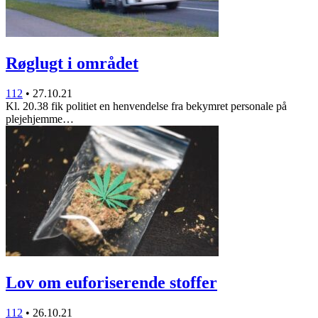
Røglugt i området
112
•
27.10.21
Kl. 20.38 fik politiet en henvendelse fra bekymret personale på
plejehjemme…
Lov om euforiserende stoffer
112
•
26.10.21