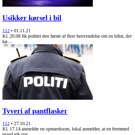
Usikker kørsel i bil
112
•
01.11.21
Kl. 20.08 fik politiet den første af flere henvendelse om en bilist, der
kø…
Tyveri af pantflasker
112
•
27.10.21
Kl. 17.14 anmeldte en opmærksom, lokal anmelder, at en fremmed
mand gik run…