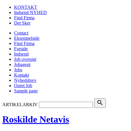
KONTAKT
Indsend NYHED
Find Firma
Det Sker
Contact
Eksempelside
Find Firma
Forside
Indsend
Job oversigt
Jobagent
Jobs
Kontakt
Nyhedsbrev
Opret Job
Sample page
search
ARTIKELARKIV
Roskilde Netavis