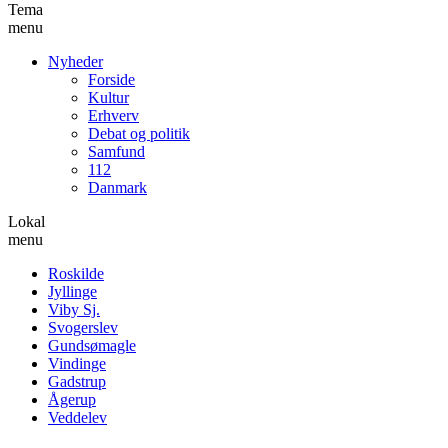
Tema
menu
Nyheder
Forside
Kultur
Erhverv
Debat og politik
Samfund
112
Danmark
Lokal
menu
Roskilde
Jyllinge
Viby Sj.
Svogerslev
Gundsømagle
Vindinge
Gadstrup
Ågerup
Veddelev