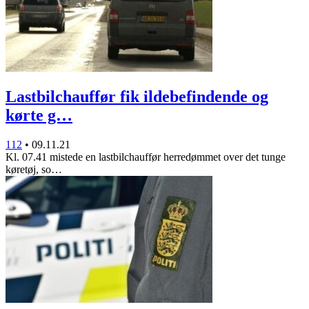
Lastbilchauffør fik ildebefindende og
kørte g…
112
•
09.11.21
Kl. 07.41 mistede en lastbilchauffør herredømmet over det tunge
køretøj, so…